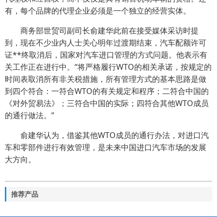
有，每个品牌的代理企业必须是一个独立的经营实体。
商务部世贸司副司长俞建华此前在接受媒体采访时提
到，现在不少业内人士关心明年过渡期结束，汽车配额许可
证**终取消后，国家对汽车进口管理的方式问题。他表示有
关工作正在进行中。“将严格履行WTO的相关承诺，按规定的
时间表取消所有非关税措施，所有管理方式的基本思路是做
到四个符合：一符合WTO的有关规定和程序；二符合中国的
《对外贸易法》；三符合中国的实际；四符合其他WTO成员
的通行做法。”
俞建华认为，借鉴其他WTO成员的通行办法，对进口汽
车和零部件进行有效管理，是未来中国进口汽车市场的发展
大方向。
推荐产品