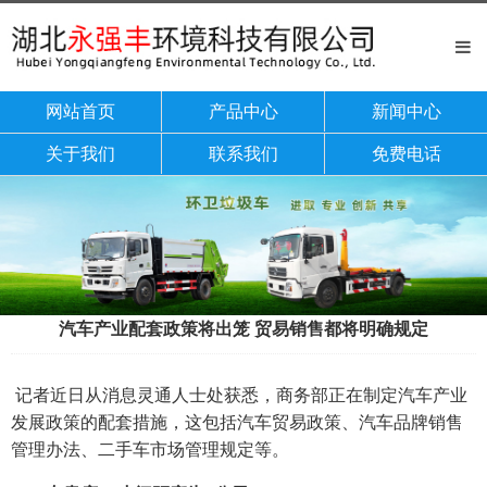
网站首页
产品中心
新闻中心
关于我们
联系我们
免费电话
汽车产业配套政策将出笼 贸易销售都将明确规定
记者近日从消息灵通人士处获悉，商务部正在制定汽车产业
发展政策的配套措施，这包括汽车贸易政策、汽车品牌销售
管理办法、二手车市场管理规定等。